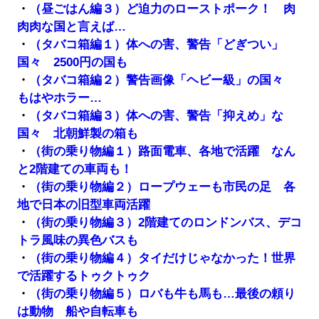
・
（昼ごはん編３）ど迫力のローストポーク！ 肉
肉肉な国と言えば…
・
（タバコ箱編１）体への害、警告「どぎつい」
国々 2500円の国も
・
（タバコ箱編２）警告画像「ヘビー級」の国々
もはやホラー…
・
（タバコ箱編３）体への害、警告「抑えめ」な
国々 北朝鮮製の箱も
・
（街の乗り物編１）路面電車、各地で活躍 なん
と2階建ての車両も！
・
（街の乗り物編２）ロープウェーも市民の足 各
地で日本の旧型車両活躍
・
（街の乗り物編３）2階建てのロンドンバス、デコ
トラ風味の異色バスも
・
（街の乗り物編４）タイだけじゃなかった！世界
で活躍するトゥクトゥク
・
（街の乗り物編５）ロバも牛も馬も…最後の頼り
は動物 船や自転車も