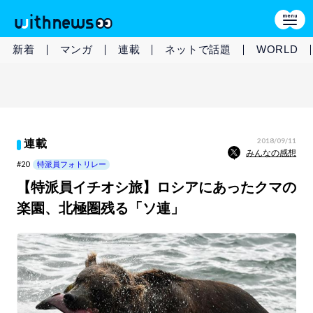
新着
マンガ
連載
ネットで話題
WORLD
2018/09/11
連載
みんなの感想
#20
特派員フォトリレー
【特派員イチオシ旅】ロシアにあったクマの
楽園、北極圏残る「ソ連」