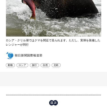
ロシア・クリル湖ではクマを間近で見られます。ただし、実弾を装備した
レンジャーが同行
朝日新聞国際報道部
動物
ロシア
旅行
自然
北欧