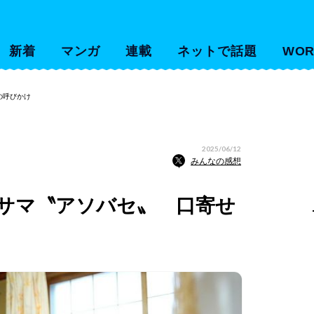
新着
マンガ
連載
ネットで話題
WOR
の呼びかけ
2025/06/12
みんなの感想
サマ〝アソバセ〟 口寄せ