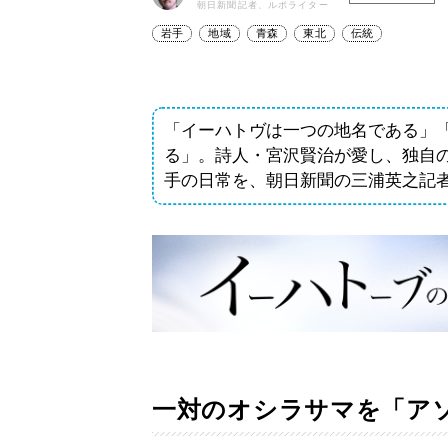
朝日新聞記者、ルポライター
岩手
地域
青森
東北
伝統
「イーハトヴは一つの地名である」
る」。詩人・宮沢賢治が愛し、独自
手の日常を、朝日新聞の三浦英之記
一対のオシラサマを「ア