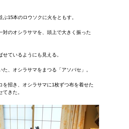
並ぶ15本のロウソクに火をともす。
一対のオシラサマを、頭上で大きく振った
ばせているようにも見える。
いた、オシラサマをまつる「アソバセ」。
コを招き、オシラサマに1枚ずつ布を着せた
セてきた。