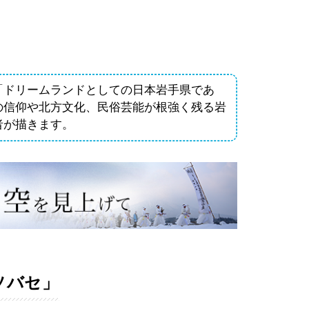
「ドリームランドとしての日本岩手県であ
の信仰や北方文化、民俗芸能が根強く残る岩
者が描きます。
ソバセ」