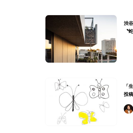
渋
〝
「
投