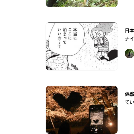
日
ナ
偶
て