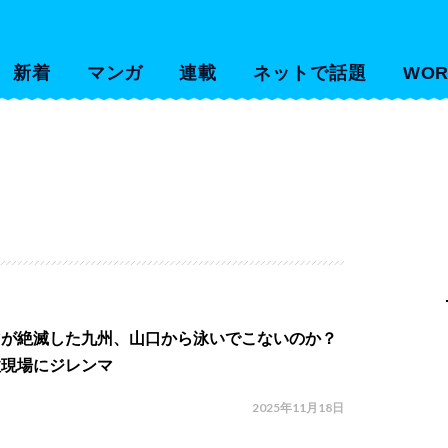
新着
マンガ
連載
ネットで話題
WOR
マが絶滅した九州、山口から泳いでこないのか？
政現場にジレンマ
2025年11月18日