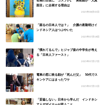
名画の主役に〝コスプレ〟 美術館が「大真
面目」に企画する理由は
2025年08月03日
「困るの日本人では？」 介護の夜勤明けイ
ンドネシア人はつぶやいた
2025年07月18日
「慣れてるんで」ヒジャブ姿の中学生が考え
る「日本人ファースト」
2025年07月17日
電車の窓に映る顔が「死んだ父」 50代でス
キンケアにはまったワケ
2025年07月11日
「妥協しない」日本から学んだ インドネシ
ア人デザイナーが思うこと