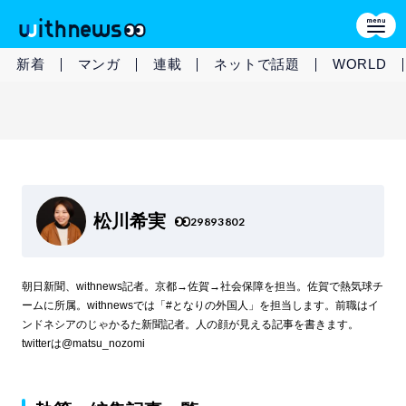
新着
マンガ
連載
ネットで話題
WORLD
松川希実
29893802
朝日新聞、withnews記者。京都→佐賀→社会保障を担当。佐賀で熱気球チ
ームに所属。withnewsでは「#となりの外国人」を担当します。前職はイ
ンドネシアのじゃかるた新聞記者。人の顔が見える記事を書きます。
twitterは@matsu_nozomi