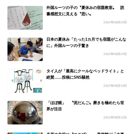
外国ルーツの子の〝夏休みの宿題教室〟 読
書感想文に見える〝思い〟
2025年08月29日
日本の夏休み「たった1カ月でも宿題がこんな
に」外国ルーツの子驚き
2025年08月29日
タイ人が「最高にクールなベッドライト」と
絶賛……投稿にSNS騒然
2025年08月14日
「ほぼ鏡」 〝泥だんご〟磨きを極めたら世
界が注目
2025年08月13日