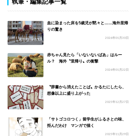
執筆・編集記事一覧
血に染まった床を5歳児が黙々と……海外里帰
りの驚き
2026年01月30日
赤ちゃん見たら「いないないばあ」はルー
ル？ 海外〝里帰り〟の衝撃
2026年01月22日
〝辞書から消えたことば〟かるたにしたら、
想像以上に盛り上がった
2025年12月27日
「サトゴコロつく」留学生がふるさとの味、
拒んだわけ マンガで描く
2025年11月29日