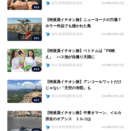
朝日新聞国際報道部
2018年09月17日
#26
【特派員イチオシ旅】ニューヨークの穴場？
ホラー作品でも描かれた島
朝日新聞国際報道部
2018年09月16日
#25
【特派員イチオシ旅】ベトナムは「FB映
え」 ハス池が自撮り天国に
朝日新聞国際報道部
2018年09月15日
#24
【特派員イチオシ旅】アンコールワットだけ
じゃない「天空の寺院」も
朝日新聞国際報道部
2018年09月14日
#23
【特派員イチオシ旅】中東オマーン、イルカ
併走のオアシス トルコは
朝日新聞国際報道部
2018年09月13日
#22