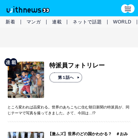
新着
マンガ
連載
ネットで話題
WORLD
特派員フォトリレー
第１話へ
ところ変われば品変わる。世界のあちこちに住む朝⽇新聞の特派員が、同
じテーマで写真を撮ってきました。さて、今回は…!?
【激ムズ】世界のどの国かわかる？ ＃おみ