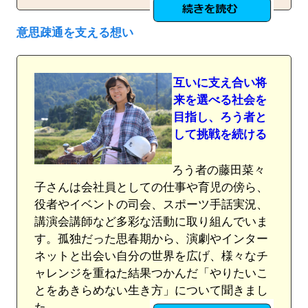
意思疎通を支える想い
互いに支え合い将
来を選べる社会を
目指し、ろう者と
して挑戦を続ける
ろう者の藤田菜々
子さんは会社員としての仕事や育児の傍ら、
役者やイベントの司会、スポーツ手話実況、
講演会講師など多彩な活動に取り組んでいま
す。孤独だった思春期から、演劇やインター
ネットと出会い自分の世界を広げ、様々なチ
ャレンジを重ねた結果つかんだ「やりたいこ
とをあきらめない生き方」について聞きまし
た。