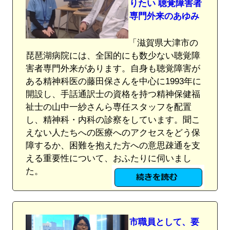
りたい 聴覚障害者
専門外来のあゆみ
「滋賀県大津市の
琵琶湖病院には、全国的にも数少ない聴覚障
害者専門外来があります。自身も聴覚障害が
ある精神科医の藤田保さんを中心に1993年に
開設し、手話通訳士の資格を持つ精神保健福
祉士の山中一紗さんら専任スタッフを配置
し、精神科・内科の診察をしています。聞こ
えない人たちへの医療へのアクセスをどう保
障するか、困難を抱えた方への意思疎通を支
える重要性について、おふたりに伺いまし
た。
市職員として、要