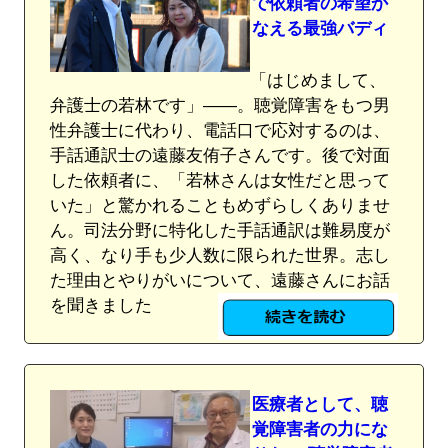
で依頼者の希望か
なえる最強バディ
「はじめまして、
弁護士の若林です」――。聴覚障害をもつ男
性弁護士に代わり、電話口で応対するのは、
手話通訳士の遠藤友侑子さんです。後で対面
した依頼者に、「若林さんは女性だと思って
いた」と驚かれることもめずらしくありませ
ん。司法分野に特化した手話通訳は難易度が
高く、なり手も少人数に限られた世界。志し
た理由とやりがいについて、遠藤さんにお話
を聞きました
医療者として、聴
覚障害者の力にな