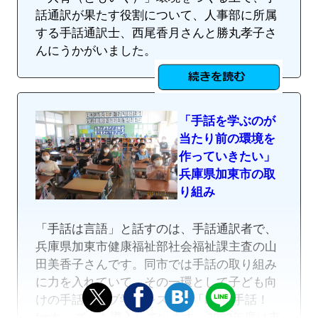
話通訳が果たす役割について、人事部に所属
する手話通訳士、西尾香月さんと勝丸孝子さ
んにうかがいました。
「手話を学ぶのが
当たり前の環境を
作っていきたい」
兵庫県加東市の取
り組み
「手話は言語」と話すのは、手話通訳者で、
兵庫県加東市健康福祉部社会福祉課主査の山
田美香子さんです。同市では手話の取り組み
に力を入れていて、その一環として子ども向
けの手話ウェブ学習システム「Let's 手話！
forキッズ」も導入しています。2022年度は市