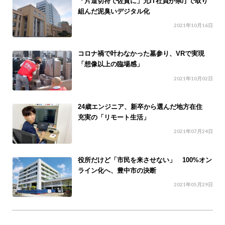
「片道切符で佐賀に」元IT社員が県庁で取り
組んだ泥臭いデジタル化
2021年10月16日
コロナ禍で叶わなかった墓参り、VRで実現
「想像以上の臨場感」
2021年10月02日
24歳エンジニア、新卒から選んだ地方在住
充実の「リモート生活」
2021年07月24日
役所だけど「市民を来させない」 100%オン
ライン化へ、豊中市の決断
2021年05月29日