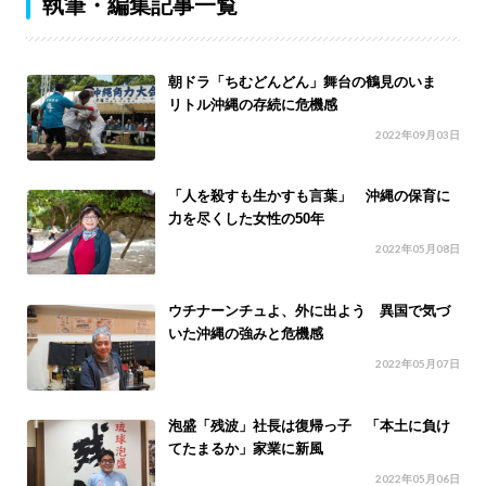
執筆・編集記事一覧
朝ドラ「ちむどんどん」舞台の鶴見のいま
リトル沖縄の存続に危機感
2022年09月03日
「人を殺すも生かすも言葉」 沖縄の保育に
力を尽くした女性の50年
2022年05月08日
ウチナーンチュよ、外に出よう 異国で気づ
いた沖縄の強みと危機感
2022年05月07日
泡盛「残波」社長は復帰っ子 「本土に負け
てたまるか」家業に新風
2022年05月06日