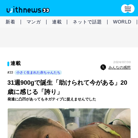
新着
マンガ
連載
ネットで話題
WORLD
2024/07/30
連載
みんなの感想
#33
小さく生まれた赤ちゃんたち
31週900gで誕生「助けられて今がある」20
歳に感じる「誇り」
発達に凸凹があってもネガティブに捉えませんでした