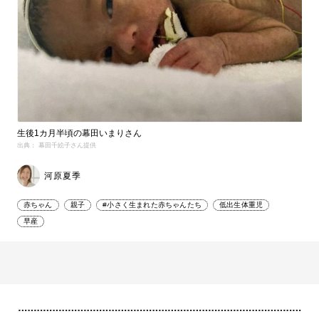
生後1カ月半頃の幕田いまりさん
出典： 幕田千絵子さん提供
河原夏季
赤ちゃん
親子
#小さく生まれた赤ちゃんたち
低出生体重児
早産