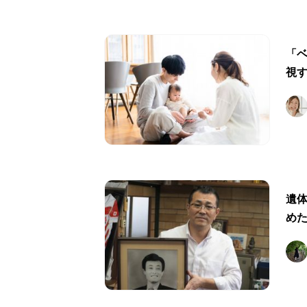
「
視
遺
めた