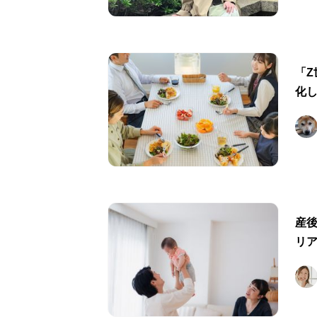
「
化
産
リ