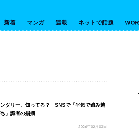
新着
マンガ
連載
ネットで話題
WOR
ンダリー、知ってる？ SNSで「平気で踏み越
がち」識者の指摘
2026年02月03日