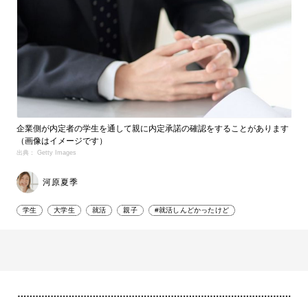
企業側が内定者の学生を通して親に内定承諾の確認をすることがあります
（画像はイメージです）
出典： Getty Images
河原夏季
学生
大学生
就活
親子
#就活しんどかったけど