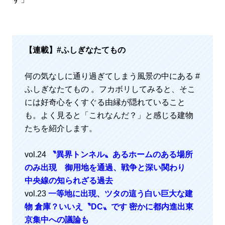
【連載】
#ふしぎなたてもの
何の気なしに通り過ぎてしまう風景の中にある #
ふしぎなたてもの 。フカボリしてみると、そこ
には好奇心をくすぐる由縁が隠れていること
も。よく見ると「これなんだ？」と感じる建物
たちを紹介します。
vol.24
〝異界トンネル〟あるホームのある場所
のみ出現 御用地を通過、戦争と深い関わり
中央線の知られざる過去
vol.23
一等地に出現、ツタの這う白い巨大な建
物 倉庫？いいえ〝DC〟です 密かに都内進出東
京集中への議論も