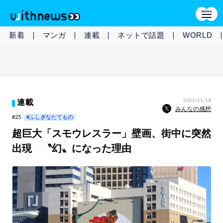
新着
マンガ
連載
ネットで話題
WORLD
2022/11/18
連載
みんなの感想
#25
#ふしぎなたてもの
超巨大「スモウレスラー」壁画、街中に突然
出現 〝幻〟になった理由