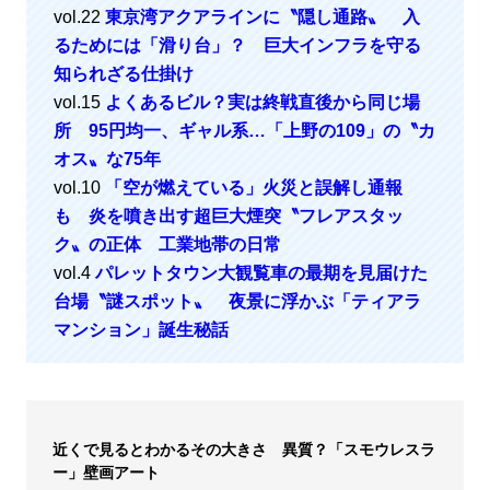
vol.22
東京湾アクアラインに〝隠し通路〟 入
るためには「滑り台」？ 巨大インフラを守る
知られざる仕掛け
vol.15
よくあるビル？実は終戦直後から同じ場
所 95円均一、ギャル系…「上野の109」の〝カ
オス〟な75年
vol.10
「空が燃えている」火災と誤解し通報
も 炎を噴き出す超巨大煙突〝フレアスタッ
ク〟の正体 工業地帯の日常
vol.4
パレットタウン大観覧車の最期を見届けた
台場〝謎スポット〟 夜景に浮かぶ「ティアラ
マンション」誕生秘話
近くで見るとわかるその大きさ 異質？「スモウレスラ
ー」壁画アート