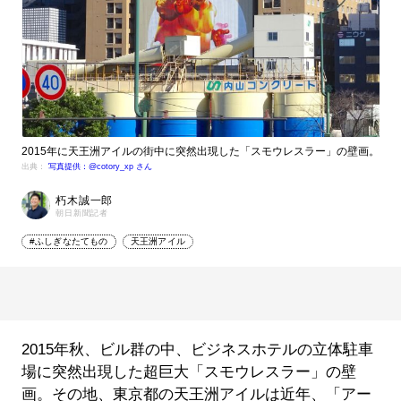
2015年に天王洲アイルの街中に突然出現した「スモウレスラー」の壁画。
出典：
写真提供：@cotory_xp さん
朽木誠一郎
朝日新聞記者
#ふしぎなたてもの
天王洲アイル
2015年秋、ビル群の中、ビジネスホテルの立体駐車
場に突然出現した超巨大「スモウレスラー」の壁
画。その地、東京都の天王洲アイルは近年、「アー