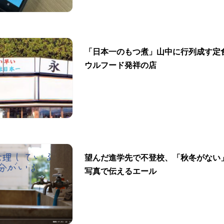
「日本一のもつ煮」山中に行列成す定
ウルフード発祥の店
望んだ進学先で不登校、「秋冬がない
写真で伝えるエール