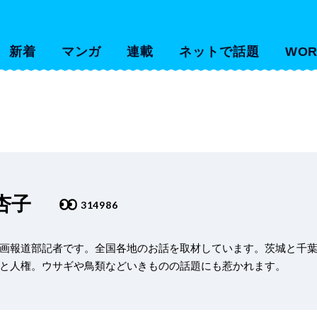
新着
マンガ
連載
ネットで話題
WOR
杏子
314986
画報道部記者です。全国各地のお話を取材しています。茨城と千
と人権。ウサギや鳥類などいきものの話題にも惹かれます。