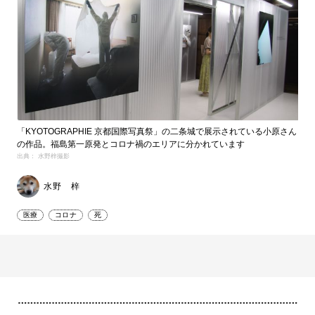
「KYOTOGRAPHIE 京都国際写真祭」の二条城で展示されている小原さん
の作品。福島第一原発とコロナ禍のエリアに分かれています
出典： 水野梓撮影
水野 梓
医療
コロナ
死