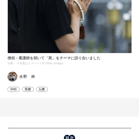
僧侶・看護師を招いて「死」をテーマに語り合いました
出典： ※写真はイメージです Getty Images
水野 梓
SNS
医療
仏教