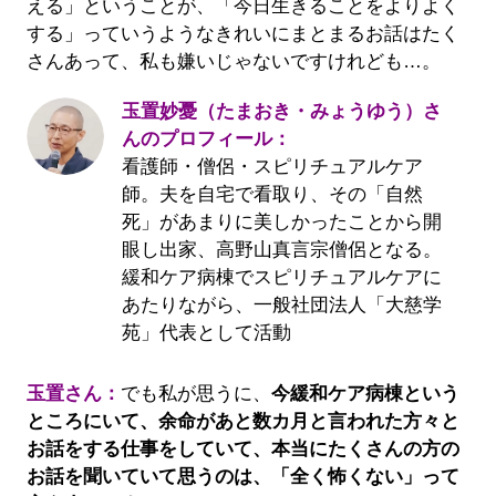
える」ということが、「今日生きることをよりよく
する」っていうようなきれいにまとまるお話はたく
さんあって、私も嫌いじゃないですけれども…。
玉置妙憂（たまおき・みょうゆう）さ
んのプロフィール：
看護師・僧侶・スピリチュアルケア
師。夫を自宅で看取り、その「自然
死」があまりに美しかったことから開
眼し出家、高野山真言宗僧侶となる。
緩和ケア病棟でスピリチュアルケアに
あたりながら、一般社団法人「大慈学
苑」代表として活動
玉置さん：
でも私が思うに、
今緩和ケア病棟という
ところにいて、余命があと数カ月と言われた方々と
お話をする仕事をしていて、本当にたくさんの方の
お話を聞いていて思うのは、「全く怖くない」って