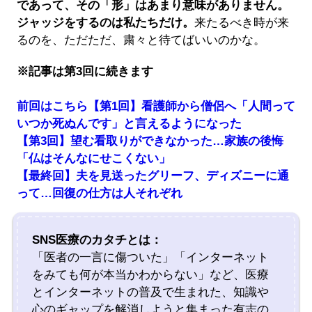
であって、その「形」はあまり意味がありません。
ジャッジをするのは私たちだけ。
来たるべき時が来
るのを、ただただ、粛々と待てばいいのかな。
※記事は第3回に続きます
前回はこちら【第1回】看護師から僧侶へ「人間って
いつか死ぬんです」と言えるようになった
【第3回】望む看取りができなかった…家族の後悔
「仏はそんなにせこくない」
【最終回】夫を見送ったグリーフ、ディズニーに通
って…回復の仕方は人それぞれ
SNS医療のカタチとは：
「医者の一言に傷ついた」「インターネット
をみても何が本当かわからない」など、医療
とインターネットの普及で生まれた、知識や
心のギャップを解消しようと集まった有志の