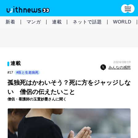
新着
マンガ
連載
ネットで話題
WORLD
2024/08/19
連載
みんなの感想
#17
#医と生老病死
孤独死はかわいそう？死に方をジャッジしな
い 僧侶の伝えたいこと
僧侶・看護師の玉置妙憂さんに聞く