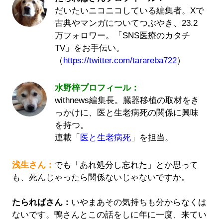
だいたいニコニコしている編集者。Xで
古典やマンガについてつぶやき、23.2
万フォロワー。「SNS医療のカタチ
TV」をお手伝い。
（
https://twitter.com/tarareba722
）
水野梓プロフィール：
withnews編集長。臓器移植の取材をき
っかけに、医と生老病死の関係に興味
を持つ。
連載「
医と生老病死
」を担当。
浅生さん：
でも「あれ処分し忘れた」とか思って
も、死んじゃったら関係ないじゃないですか。
たらればさん：
いやまあその気持ちも分からなくは
ないです。鴨さんとこの話をしに年に一度、来てい