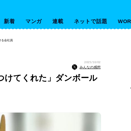
新着
マンガ
連載
ネットで話題
WOR
ける会社員
2025/10/02
みんなの感想
つけてくれた」ダンボール