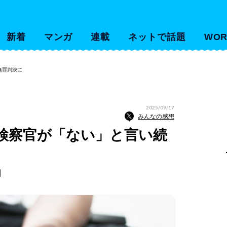
新着
マンガ
連載
ネットで話題
WOR
無罪判決に
2025/09/17
みんなの感想
検察官が「ない」と言い続
日