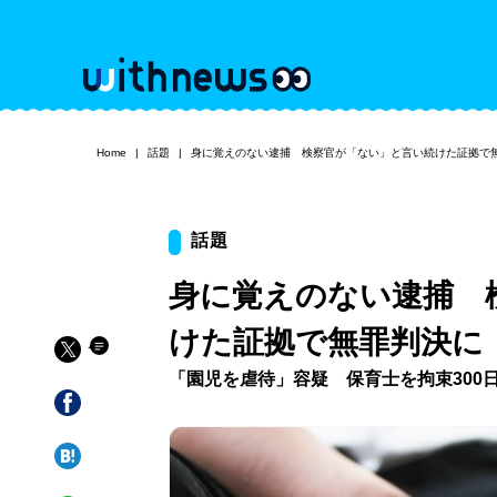
Home
話題
身に覚えのない逮捕 検察官が「ない」と言い続けた証拠で
話題
身に覚えのない逮捕 
けた証拠で無罪判決に
「園児を虐待」容疑 保育士を拘束300