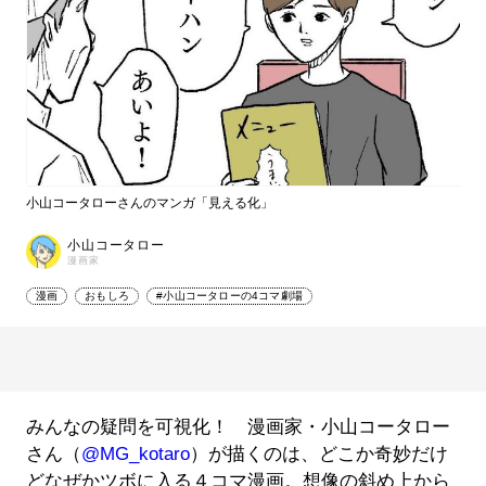
小山コータローさんのマンガ「見える化」
小山コータロー
漫画家
漫画
おもしろ
#小山コータローの4コマ劇場
みんなの疑問を可視化！ 漫画家・小山コータロー
さん（
@MG_kotaro
）が描くのは、どこか奇妙だけ
どなぜかツボに入る４コマ漫画。想像の斜め上から