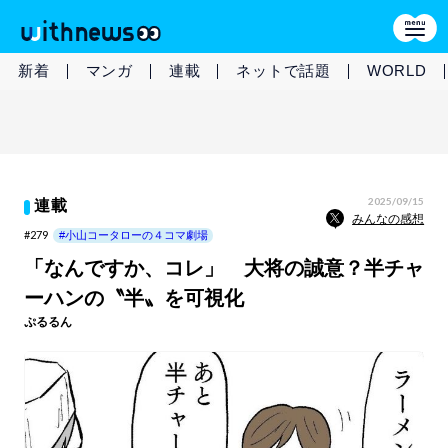
新着
マンガ
連載
ネットで話題
WORLD
2025/09/15
連載
みんなの感想
#279
#小山コータローの４コマ劇場
「なんですか、コレ」 大将の誠意？半チャ
ーハンの〝半〟を可視化
ぷるるん