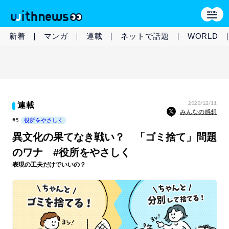
新着
マンガ
連載
ネットで話題
WORLD
2020/12/11
連載
みんなの感想
#5
役所をやさしく
異文化の果てなき戦い？ 「ゴミ捨て」問題
のワナ #役所をやさしく
表現の工夫だけでいいの？