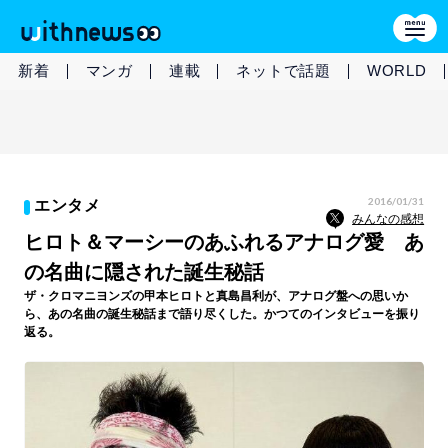
新着
マンガ
連載
ネットで話題
WORLD
2016/01/31
エンタメ
みんなの感想
ヒロト＆マーシーのあふれるアナログ愛 あ
の名曲に隠された誕生秘話
ザ・クロマニヨンズの甲本ヒロトと真島昌利が、アナログ盤への思いか
ら、あの名曲の誕生秘話まで語り尽くした。かつてのインタビューを振り
返る。