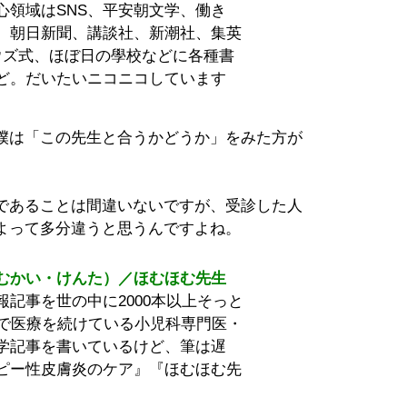
心領域はSNS、平安朝文学、働き
。朝日新聞、講談社、新潮社、集英
ボウズ式、ほぼ日の學校などに各種書
ど。だいたいニコニコしています
僕は「この先生と合うかどうか」をみた方が
であることは間違いないですが、受診した人
よって多分違うと思うんですよね。
むかい・けんた）／ほむほむ先生
記事を世の中に2000本以上そっと
線で医療を続けている小児科専門医・
学記事を書いているけど、筆は遅
ピー性皮膚炎のケア』『ほむほむ先