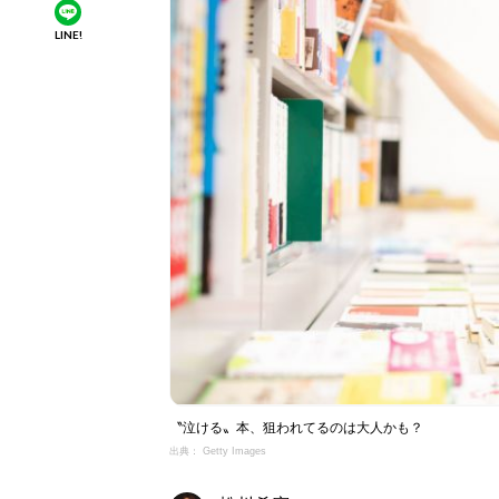
LINE!
〝泣ける〟本、狙われてるのは大人かも？
出典： Getty Images