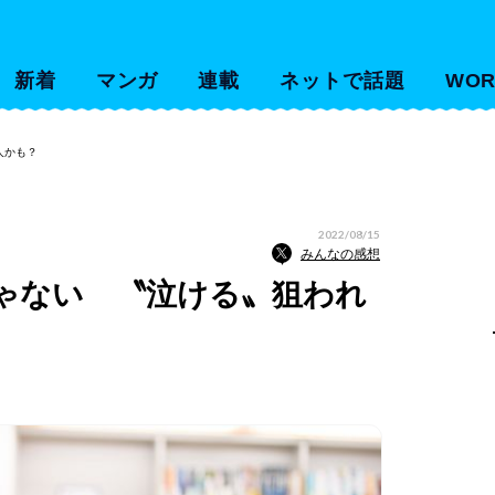
新着
マンガ
連載
ネットで話題
WOR
人かも？
2022/08/15
みんなの感想
ゃない 〝泣ける〟狙われ