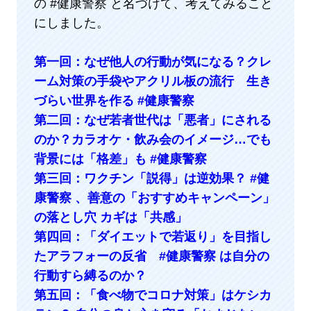
の #健康警察 と名づけて、考えてみること
にしました。
第一回：なぜ他人の行動が気になる？クレ
ーム対策の手袋やアクリル板の流行 生き
づらい世界を作る #健康警察
第二回：なぜ若者世代は「悪者」にされる
のか？カラオケ・飲み会のイメージ…でも
背景には「格差」も #健康警察
第三回：ワクチン「説得」は逆効果？ #健
康警察 、善意の「おすすめキャンペーン」
の落とし穴 カギは「共感」
第四回：「ダイエットで若返り」を目指し
たアラフォーの反省 #健康警察 は自分の
行動すら縛るのか？
第五回：「食べ物でコロナ対策」はケシカ