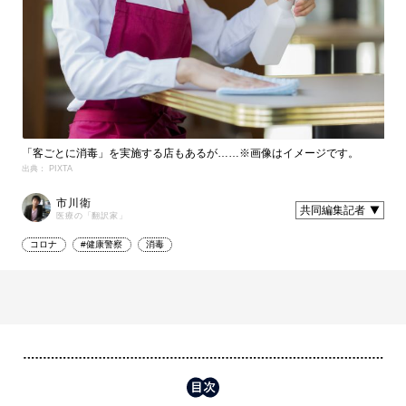
「客ごとに消毒」を実施する店もあるが……※画像はイメージです。
出典： PIXTA
市川衛
共同編集記者
医療の「翻訳家」
コロナ
#健康警察
消毒