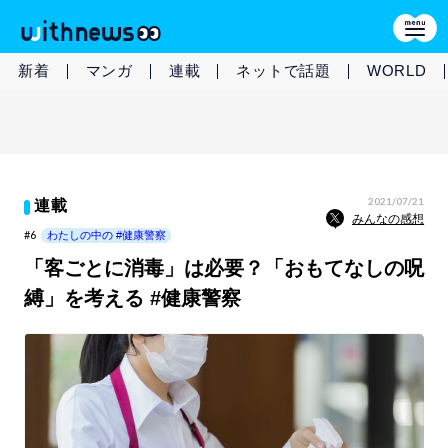
新着
マンガ
連載
ネットで話題
WORLD
2021/07/21
連載
みんなの感想
#6
わたしの中の #健康警察
「客ごとに消毒」は必要？「おもてなしの呪
縛」を考える #健康警察