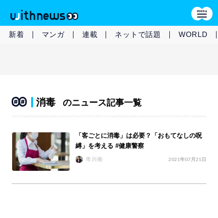
新着
マンガ
連載
ネットで話題
WORLD
消毒
のニュース記事一覧
「客ごとに消毒」は必要？「おもてなしの呪
縛」を考える #健康警察
市川衛
2021年07月21日