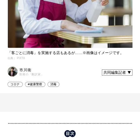
「客ごとに消毒」を実施する店もあるが……※画像はイメージです。
出典： PIXTA
市川衛
共同編集記者
医療の「翻訳家」
コロナ
#健康警察
消毒