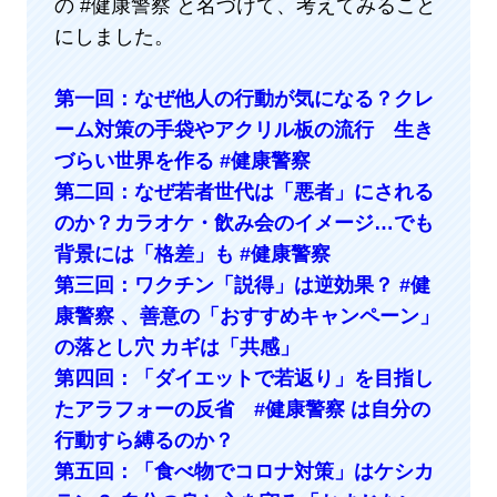
の #健康警察 と名づけて、考えてみること
にしました。
第一回：なぜ他人の行動が気になる？クレ
ーム対策の手袋やアクリル板の流行 生き
づらい世界を作る #健康警察
第二回：なぜ若者世代は「悪者」にされる
のか？カラオケ・飲み会のイメージ…でも
背景には「格差」も #健康警察
第三回：ワクチン「説得」は逆効果？ #健
康警察 、善意の「おすすめキャンペーン」
の落とし穴 カギは「共感」
第四回：「ダイエットで若返り」を目指し
たアラフォーの反省 #健康警察 は自分の
行動すら縛るのか？
第五回：「食べ物でコロナ対策」はケシカ