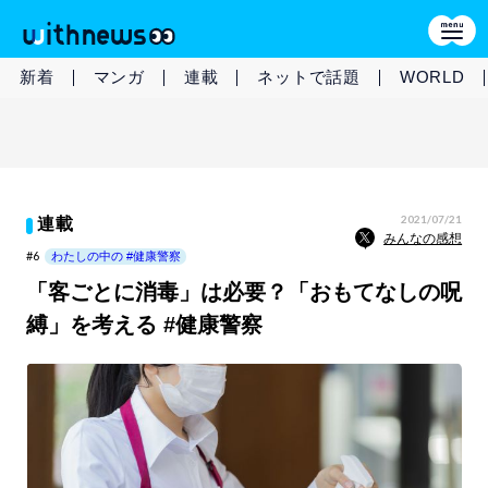
新着
マンガ
連載
ネットで話題
WORLD
2021/07/21
連載
みんなの感想
#6
わたしの中の #健康警察
「客ごとに消毒」は必要？「おもてなしの呪
縛」を考える #健康警察