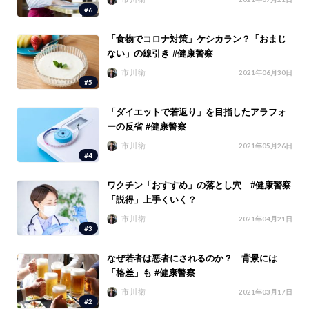
#6
「食物でコロナ対策」ケシカラン？「おまじ
ない」の線引き #健康警察
市川衛
2021年06月30日
#5
「ダイエットで若返り」を目指したアラフォ
ーの反省 #健康警察
市川衛
2021年05月26日
#4
ワクチン「おすすめ」の落とし穴 #健康警察
「説得」上手くいく？
市川衛
2021年04月21日
#3
なぜ若者は悪者にされるのか？ 背景には
「格差」も #健康警察
市川衛
2021年03月17日
#2