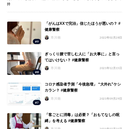
持
「がんはXXで完治」信じたほうが悪いの？ #
健康警察
市川衛
2022年02月28日
#9
ぎっくり腰で苦しむ人に「お大事に」と言っ
てはいけない？ #健康警察
市川衛
2021年12月15日
#8
コロナ感染者予測「今後急増」 “大外れ”ケシ
カラン？ #健康警察
市川衛
2021年09月29日
#7
「客ごとに消毒」は必要？「おもてなしの呪
縛」を考える #健康警察
市川衛
2021年07月21日