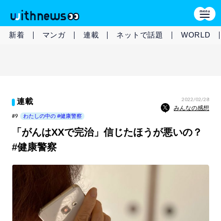
新着
マンガ
連載
ネットで話題
WORLD
2022/02/28
連載
みんなの感想
#9
わたしの中の #健康警察
「がんはXXで完治」信じたほうが悪いの？
#健康警察