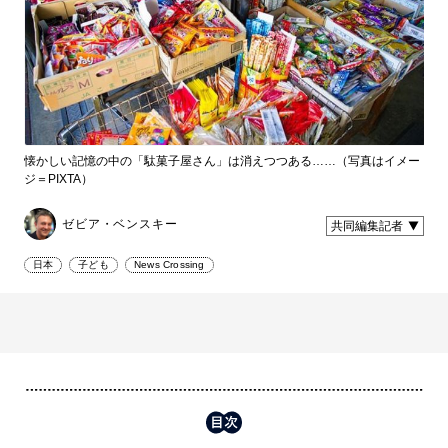
懐かしい記憶の中の「駄菓子屋さん」は消えつつある……（写真はイメー
ジ＝PIXTA）
ゼビア・ベンスキー
共同編集記者
日本
子ども
News Crossing