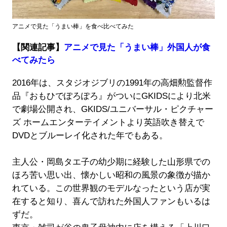
アニメで見た「うまい棒」を食べ比べてみた
【関連記事】
アニメで見た「うまい棒」外国人が食
べてみたら
2016年は、スタジオジブリの1991年の高畑勲監督作
品『おもひでぽろぽろ』がついにGKIDSにより北米
で劇場公開され、GKIDS/ユニバーサル・ピクチャー
ズ ホームエンターテイメントより英語吹き替えで
DVDとブルーレイ化された年でもある。
主人公・岡島タエ子の幼少期に経験した山形県での
ほろ苦い思い出、懐かしい昭和の風景の象徴が描か
れている。この世界観のモデルなったという店が実
在すると知り、喜んで訪れた外国人ファンもいるは
ずだ。