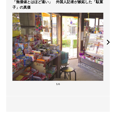
「無価値とはほど遠い」 外国人記者が嫉妬した「駄菓
子」の真価
1/6