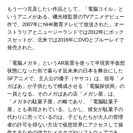
もう一つ言及したい作品として、「電脳コイル」と
いうアニメがある。磯光雄監督のTVアニメデビュー
作で、2007年にNHK教育テレビで放送された。オー
ストラリアとニュージーランドでは2012年にボック
スセットが、北米では2016年にDVDとブルーレイで
発売された。
「電脳メガネ」というAR装置を使って半現実半仮想
状態になった街で暮らす近未来の日本を舞台にした
SFアニメで、主人公の優子（ヤサコ）は、祖母「メ
ガばあ」が子供たちで構成させる 「電脳探偵局」の
一員となる。そのメガばあの店「メガシ屋」は、
「メガネの駄菓子屋」の略であり、「電脳駄菓子
屋」とも表現されている。しかし、彼女が駄菓子の
代わりに売っているのは、子どもたちが大人の管理
者の許可を得ない方法で仮想世界にアクセスして操
作するための強力なメタタグやソフトウェアであ