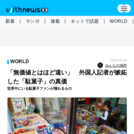
新着
マンガ
連載
ネットで話題
WORLD
2021/07/14
WORLD
みんなの感想
「無価値とはほど遠い」 外国人記者が嫉妬
した「駄菓子」の真価
世界中にいる駄菓子ファンが憧れるもの