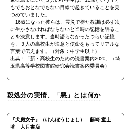
東松島市にいた３人の小学生は、11歳という子ど
もでもおとなでもない目線で起きていることを見
つめていました。
16歳になった彼らは、震災で得た教訓は必ず次
に生かさなければならないと当時の記憶を語るこ
とを決意します。当時語らなかったつらい記憶
を、３人の高校生が決意と使命をもってリアルな
言葉で伝えます。（対象：中学生以上）
出典：「新・高校生のための読書案内2020」（埼
玉県高等学校図書館研究会読書案内委員会）
殺処分の実情、「悪」とは何か
『犬房女子』（けんぼうじょし） 藤崎 童士
著 大月書店