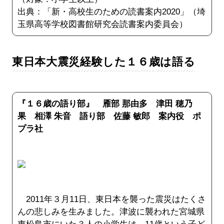
出典：「新・高校生のための読書案内2020」（埼
玉県高等学校図書館研究会読書案内委員会）
東日本大震災経験した１６歳は語る
『１６歳の語り部』 雁部 那由多 津田 穂乃
果 相澤 朱音 語り部 佐藤 敏郎 案内役 ポ
プラ社
2011年３月11日、東日本を襲った震災はたくさ
んの悲しみを生みました。津波に襲われた宮城県