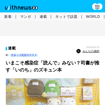
新着
マンガ
連載
ネットで話題
WORLD
2020/03/19
連載
みんなの感想
#1
すみっコ先生のススメ
いまこそ感染症「読んで」みない？司書が推
す「いのち」のズキュン本