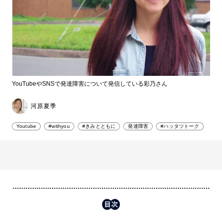
YouTubeやSNSで発達障害について発信している彩乃さん
河原夏季
Youtube
#withyou
#きみとともに
発達障害
#ハッタツトーク