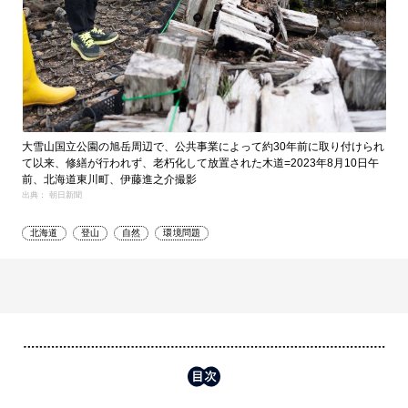
大雪山国立公園の旭岳周辺で、公共事業によって約30年前に取り付けられ
て以来、修繕が行われず、老朽化して放置された木道=2023年8月10日午
前、北海道東川町、伊藤進之介撮影
出典： 朝日新聞
北海道
登山
自然
環境問題