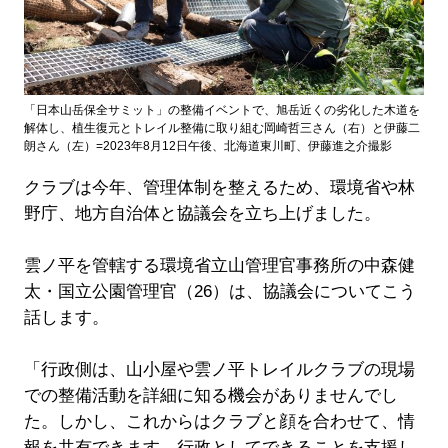
「日本山岳保全サミット」の整備イベントで、旭岳近くの劣化した木道を
解体し、植生復元とトレイル整備に取り組む岡崎哲三さん（右）と伊藤二
朗さん（左）=2023年8月12日午後、北海道東川町、伊藤進之介撮影
クラブは今年、管理体制を整えるため、環境省や林
野庁、地方自治体と協議会を立ち上げました。
雲ノ平を管轄する環境省立山管理官事務所の中森健
太・国立公園管理官（26）は、協議会についてこう
話します。
「行政側は、山小屋や雲ノ平トレイルクラブの現場
での整備活動を詳細に知る機会がありませんでし
た。しかし、これからはクラブと顔を合わせて、情
報を共有できます。行政としてできることを支援し