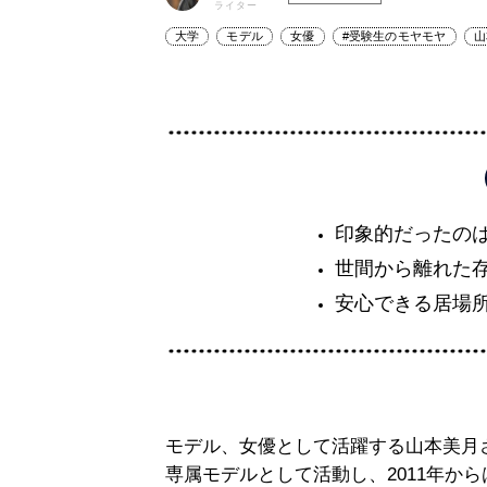
ライター
大学
モデル
女優
#受験生のモヤモヤ
山
印象的だったの
世間から離れた
安心できる居場
モデル、女優として活躍する山本美月さん
専属モデルとして活動し、2011年か