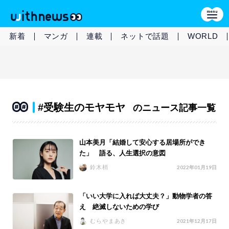
新着
マンガ
連載
ネットで話題
WORLD
#受験生のモヤモヤ
のニュース記事一覧
山本美月「結婚して安心する居場所ができ
た」 語る、人生選択の意図
鈴木梢
2022年01月19日
「いい大学に入れば大丈夫？」動物学者の答
え 絶滅しないための学び
むらやまあき
2021年12月17日