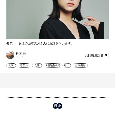
モデル・女優の山本美月さんにお話を伺います。
鈴木梢
共同編集記者
ライター
大学
モデル
女優
#受験生のモヤモヤ
山本美月