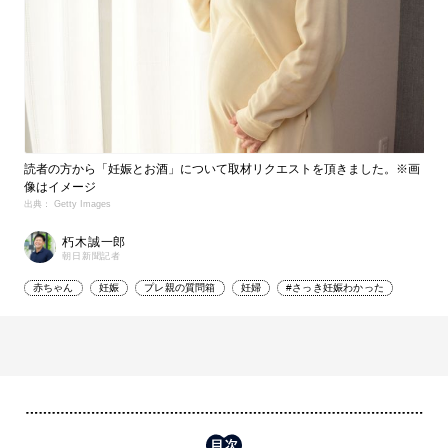
読者の方から「妊娠とお酒」について取材リクエストを頂きました。※画
像はイメージ
出典： Getty Images
朽木誠一郎
朝日新聞記者
赤ちゃん
妊娠
プレ親の質問箱
妊婦
#さっき妊娠わかった