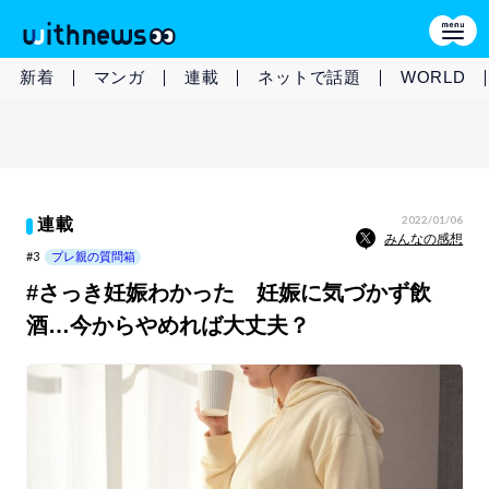
新着
マンガ
連載
ネットで話題
WORLD
2022/01/06
連載
みんなの感想
#3
プレ親の質問箱
#さっき妊娠わかった 妊娠に気づかず飲
酒…今からやめれば大丈夫？