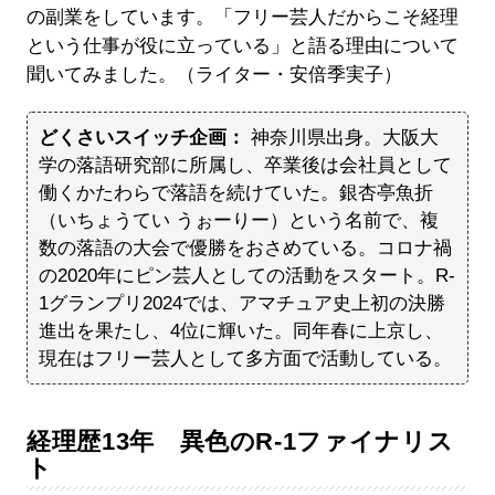
の副業をしています。「フリー芸人だからこそ経理
という仕事が役に立っている」と語る理由について
聞いてみました。（ライター・安倍季実子）
どくさいスイッチ企画：
神奈川県出身。大阪大
学の落語研究部に所属し、卒業後は会社員として
働くかたわらで落語を続けていた。銀杏亭魚折
（いちょうてい うぉーりー）という名前で、複
数の落語の大会で優勝をおさめている。コロナ禍
の2020年にピン芸人としての活動をスタート。R-
1グランプリ2024では、アマチュア史上初の決勝
進出を果たし、4位に輝いた。同年春に上京し、
現在はフリー芸人として多方面で活動している。
経理歴13年 異色のR-1ファイナリス
ト