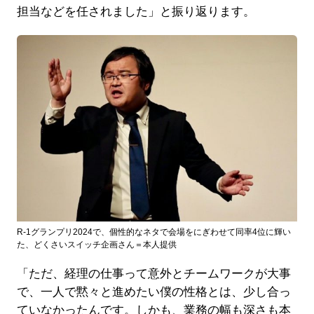
担当などを任されました」と振り返ります。
R-1グランプリ2024で、個性的なネタで会場をにぎわせて同率4位に輝い
た、どくさいスイッチ企画さん＝本人提供
「ただ、経理の仕事って意外とチームワークが大事
で、一人で黙々と進めたい僕の性格とは、少し合っ
ていなかったんです。しかも、業務の幅も深さも本