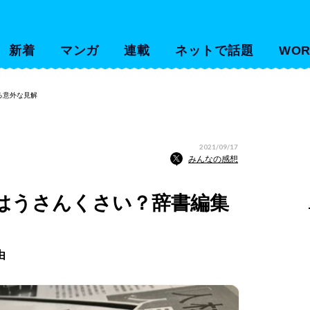
新着
マンガ
連載
ネットで話題
WOR
る意外な見解
2021/09/17
みんなの感想
はうさんくさい？辞書編集
由