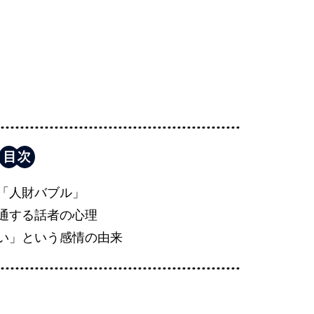
「人財バブル」
通する話者の心理
い」という感情の由来