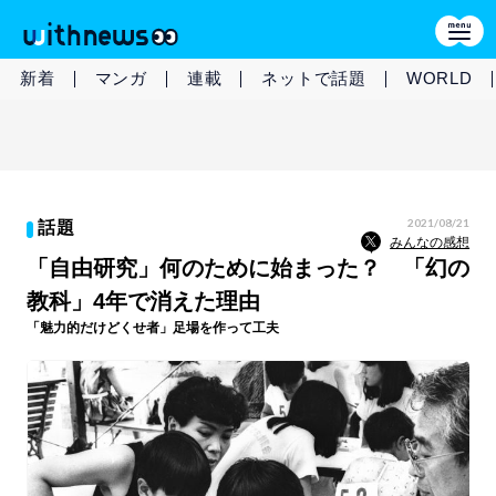
新着
マンガ
連載
ネットで話題
WORLD
2021/08/21
話題
みんなの感想
「自由研究」何のために始まった？ 「幻の
教科」4年で消えた理由
「魅力的だけどくせ者」足場を作って工夫