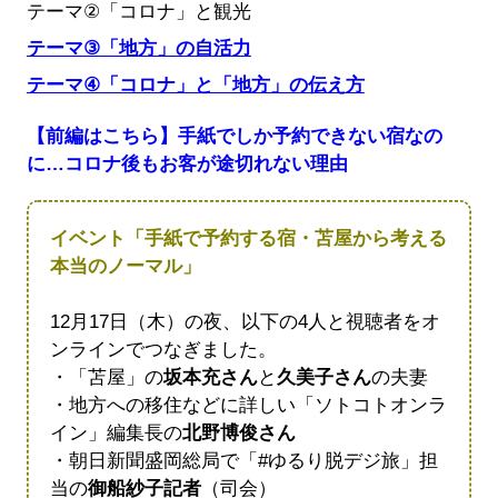
テーマ
②
「コロナ」と観光
テーマ
③
「地方」の自活力
テーマ
④
「コロナ」と「地方」の伝え方
【前編はこちら】手紙でしか予約できない宿なの
に…コロナ後もお客が途切れない理由
イベント「手紙で予約する宿・苫屋から考える
本当のノーマル」
12月17日（木）の夜、以下の4人と視聴者をオ
ンラインでつなぎました。
・「苫屋」の
坂本充さん
と
久美子さん
の夫妻
・地方への移住などに詳しい「ソトコトオンラ
イン」編集長の
北野博俊さん
・朝日新聞盛岡総局で「#ゆるり脱デジ旅」担
当の
御船紗子記者
（司会）