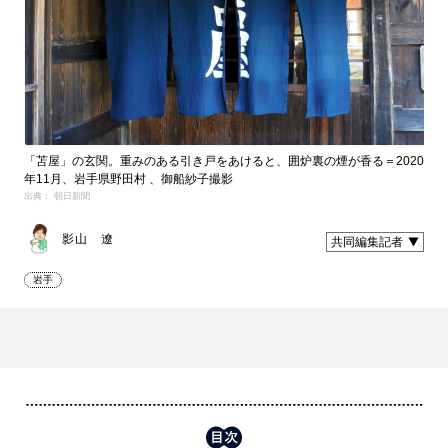
「苫屋」の玄関。重みのある引き戸をあけると、囲炉裏の煙が香る＝2020
年11月、岩手県野田村 、御船紗子撮影
出典： 朝日新聞
影山 遼
共同編集記者
岩手