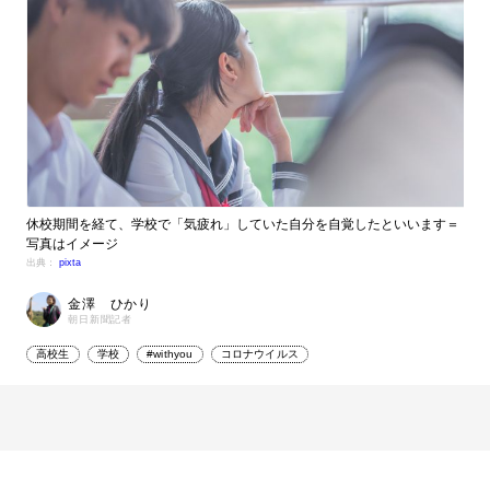
休校期間を経て、学校で「気疲れ」していた自分を自覚したといいます＝
写真はイメージ
出典：
pixta
金澤 ひかり
朝日新聞記者
高校生
学校
#withyou
コロナウイルス