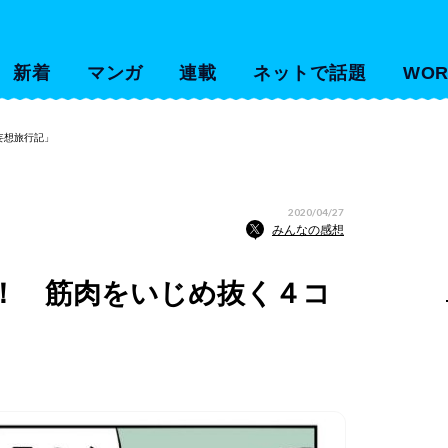
新着
マンガ
連載
ネットで話題
WOR
妄想旅行記」
2020/04/27
みんなの感想
！ 筋肉をいじめ抜く４コ