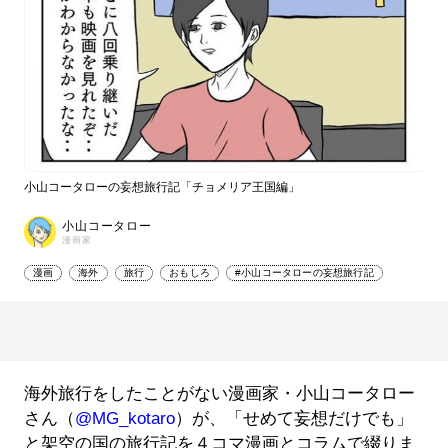
小山コータローの妄想旅行記「チョメリア王国編」
小山コータロー
漫画家
漫画
海外
旅行
おもしろ
#小山コータローの妄想旅行記
海外旅行をしたことがない漫画家・小山コータロー
さん（
@MG_kotaro
）が、「せめて妄想だけでも」
と架空の国の旅行記を４コマ漫画とコラムで綴りま