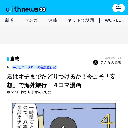
新着
マンガ
連載
ネットで話題
WORLD
2020/04/13
連載
みんなの感想
#3
#小山コータローの妄想旅行記
君はオチまでたどりつけるか！今こそ「妄
想」で海外旅行 ４コマ漫画
ホントにわかりませんでした…