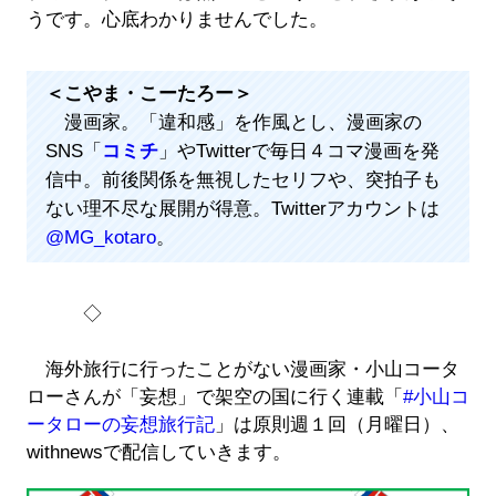
うです。心底わかりませんでした。
＜こやま・こーたろー＞
漫画家。「違和感」を作風とし、漫画家の
SNS「
コミチ
」やTwitterで毎日４コマ漫画を発
信中。前後関係を無視したセリフや、突拍子も
ない理不尽な展開が得意。Twitterアカウントは
@MG_kotaro
。
◇
海外旅行に行ったことがない漫画家・小山コータ
ローさんが「妄想」で架空の国に行く連載「
#小山コ
ータローの妄想旅行記
」は原則週１回（月曜日）、
withnewsで配信していきます。