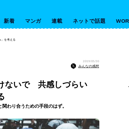
新着
マンガ
連載
ネットで話題
WOR
み」を考える
2019/05/30
みんなの感想
けないで 共感しづらい
る
と関わり合うための手段のはず。