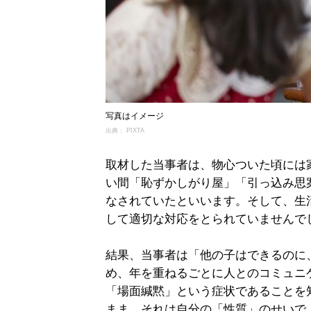
写真はイメージ
出典： PIXTA
取材した当事者は、物心ついた頃には
い間「恥ずかしがり屋」「引っ込み思
なされていたといいます。そして、生
して適切な対応をとられていませんで
結果、当事者は「他の子はできるのに
め、年を重ねるごとに人とのコミュニ
「場面緘黙」という症状であることを
まま、それは自分の「性質」のせいで