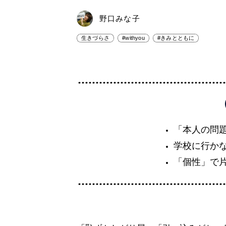
野口みな子
生きづらさ
#withyou
#きみとともに
「本人の問
学校に行か
「個性」で