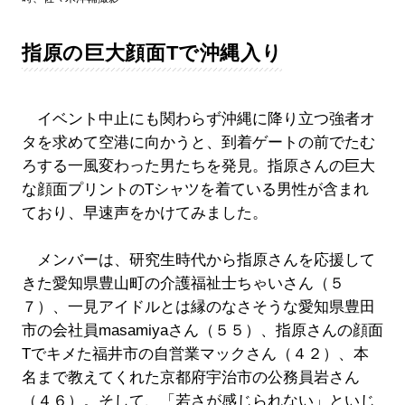
指原の巨大顔面Tで沖縄入り
イベント中止にも関わらず沖縄に降り立つ強者オ
タを求めて空港に向かうと、到着ゲートの前でたむ
ろする一風変わった男たちを発見。指原さんの巨大
な顔面プリントのTシャツを着ている男性が含まれ
ており、早速声をかけてみました。
メンバーは、研究生時代から指原さんを応援して
きた愛知県豊山町の介護福祉士ちゃいさん（５
７）、一見アイドルとは縁のなさそうな愛知県豊田
市の会社員masamiyaさん（５５）、指原さんの顔面
Tでキメた福井市の自営業マックさん（４２）、本
名まで教えてくれた京都府宇治市の公務員岩さん
（４６）。そして、「若さが感じられない」といじ