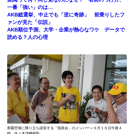
一番「強い」のは…
AKB総選挙、中止でも「逆に奇跡」 前乗りしたフ
ァンが見た「伝説」
AKB順位予測、大学・企業が熱心なワケ データで
読める？人の心理
那覇空港に降り立ち談笑する「指原会」のメンバー＝６月１６日午後４
時、佐々木洋輔撮影