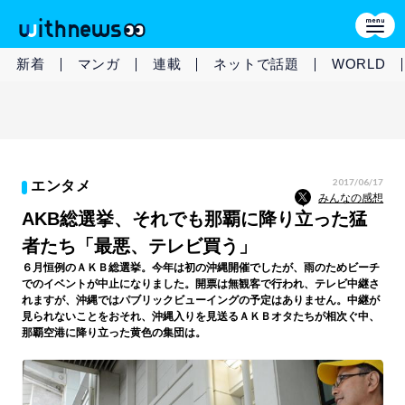
新着
マンガ
連載
ネットで話題
WORLD
2017/06/17
エンタメ
みんなの感想
AKB総選挙、それでも那覇に降り立った猛
者たち「最悪、テレビ買う」
６月恒例のＡＫＢ総選挙。今年は初の沖縄開催でしたが、雨のためビーチ
でのイベントが中止になりました。開票は無観客で行われ、テレビ中継さ
れますが、沖縄ではパブリックビューイングの予定はありません。中継が
見られないことをおそれ、沖縄入りを見送るＡＫＢオタたちが相次ぐ中、
那覇空港に降り立った黄色の集団は。