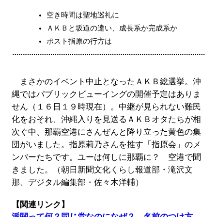
空き時間は聖地巡礼に
ＡＫＢと坂道の違い、成長系か完成系か
ポスト指原の行方は
まさかのイベント中止となったＡＫＢ総選挙。沖
縄ではパブリックビューイングの開催予定はありま
せん（１６日１９時現在）。中継が見られない難民
化をおそれ、沖縄入りを見送るＡＫＢオタたちが相
次ぐ中、那覇空港にさんぜんと降り立った黄色の集
団がいました。指原莉乃さんを推す「指原会」のメ
ンバーたちです。ユーは何しに那覇に？ 空港で聞
きました。（朝日新聞文化くらし報道部・滝沢文
那、デジタル編集部・佐々木洋輔）
【関連リンク】
派閥って何？同じ党なのになぜ？ 名前のつけ方、