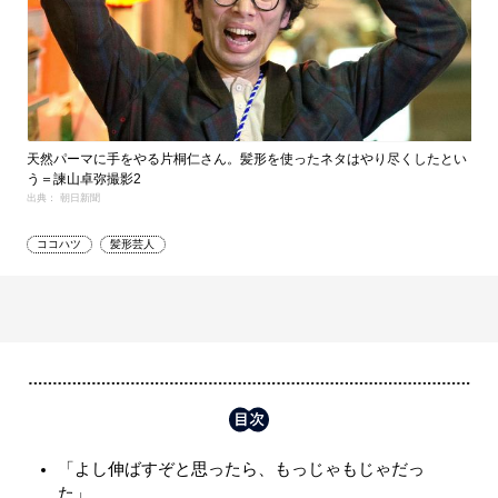
天然パーマに手をやる片桐仁さん。髪形を使ったネタはやり尽くしたとい
う＝諫山卓弥撮影2
出典： 朝日新聞
ココハツ
髪形芸人
「よし伸ばすぞと思ったら、もっじゃもじゃだっ
た」