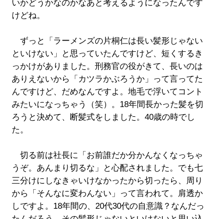
いかどうかなのかなあと考えるようになったんです
けどね。
ずっと「ラーメンズの片桐仁は長い髪形じゃない
といけない」と思っていたんですけど、短くするき
っかけがありました。刑務官の役がきて、長いのは
ありえないから「カツラかぶろうか」って言ってた
んですけど、だめなんですよ。地毛で浮いてコント
みたいになっちゃう（笑）。18年間長かった髪を切
ろうと決めて、断髪式をしました。40歳の時でし
た。
切る前は社長に「お前誰だか分かんなくなっちゃ
うぞ。あんまり切るな」と心配されました。でも七
三分けにしなきゃいけなかったから切ったら、周り
から「そんなに変わんない」って言われて。肩透か
しですよ。18年間の、20代30代の自意識？なんだっ
たんだろう。その髪形じゃないといけないと思い込