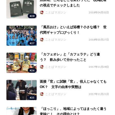
の視点でチェックしました
ことばマガジン
2018年04月03日
#28
「風呂おけ」といえば浴槽？小さな桶？ 世
代間ギャップにびっくり！
ことばマガジン
2018年03月27日
#27
「カフェオレ」と「カフェラテ」どう違
う？ 飲み歩いて分かったこと
ことばマガジン
2017年11月28日
#26
面接「官」に試験「官」、役人じゃなくても
OK？ 文字の由来や実態は
ことばマガジン
2017年11月21日
#25
「ほっこり」、地域によってはまったく違う
意味に！ その理由とは？