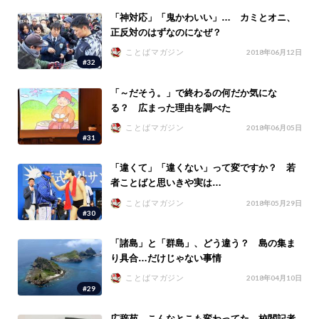
「神対応」「鬼かわいい」… カミとオニ、
正反対のはずなのになぜ？
ことばマガジン
2018年06月12日
#32
「～だそう。」で終わるの何だか気にな
る？ 広まった理由を調べた
ことばマガジン
2018年06月05日
#31
「違くて」「違くない」って変ですか？ 若
者ことばと思いきや実は…
ことばマガジン
2018年05月29日
#30
「諸島」と「群島」、どう違う？ 島の集ま
り具合…だけじゃない事情
ことばマガジン
2018年04月10日
#29
広辞苑、こんなとこも変わってた 校閲記者