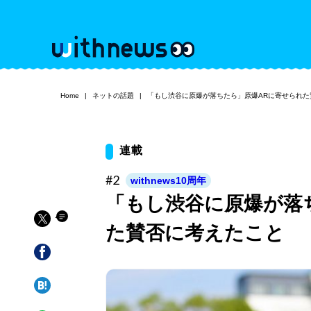
Home
ネットの話題
「もし渋谷に原爆が落ちたら」原爆ARに寄せられた
連載
#2
withnews10周年
「もし渋谷に原爆が落
た賛否に考えたこと