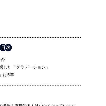
賛否
感じた「グラデーション」
」は5年
その惨禍を直接知る人は少なくなっています。