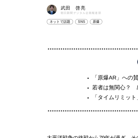
武田 啓亮
朝日新聞デジタル企画報道部
ネットで話題
SNS
原爆
「原爆AR」への
若者は無関心？ 
「タイムリミット
太平洋戦争の終戦から79年が過ぎ、