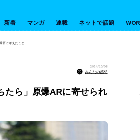
新着
マンガ
連載
ネットで話題
WOR
賛否に考えたこと
2024/10/08
みんなの感想
ちたら」原爆ARに寄せられ