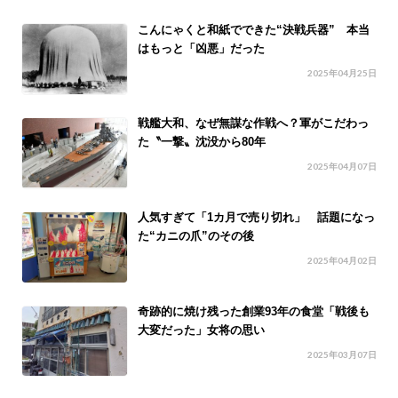
こんにゃくと和紙でできた“決戦兵器” 本当
はもっと「凶悪」だった
2025年04月25日
戦艦大和、なぜ無謀な作戦へ？軍がこだわっ
た〝一撃〟沈没から80年
2025年04月07日
人気すぎて「1カ月で売り切れ」 話題になっ
た“カニの爪”のその後
2025年04月02日
奇跡的に焼け残った創業93年の食堂「戦後も
大変だった」女将の思い
2025年03月07日