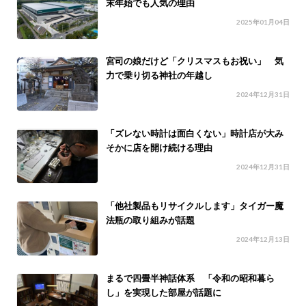
末年始でも人気の理由
2025年01月04日
宮司の娘だけど「クリスマスもお祝い」 気
力で乗り切る神社の年越し
2024年12月31日
「ズレない時計は面白くない」時計店が大み
そかに店を開け続ける理由
2024年12月31日
「他社製品もリサイクルします」タイガー魔
法瓶の取り組みが話題
2024年12月13日
まるで四畳半神話体系 「令和の昭和暮ら
し」を実現した部屋が話題に