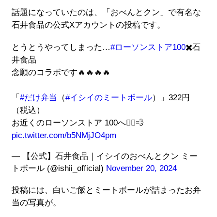
話題になっていたのは、「おべんとクン」で有名な
石井食品の公式Xアカウントの投稿です。
とうとうやってしまった…
#ローソンストア100
✖️石
井食品
念願のコラボです🔥🔥🔥🔥
「
#だけ弁当
（
#イシイのミートボール
）」322円
（税込）
お近くのローソンストア 100へ🏃‍♀️💨
pic.twitter.com/b5NMjJO4pm
— 【公式】石井食品｜イシイのおべんとクン ミー
トボール (@ishii_official)
November 20, 2024
投稿には、白いご飯とミートボールが詰まったお弁
当の写真が。