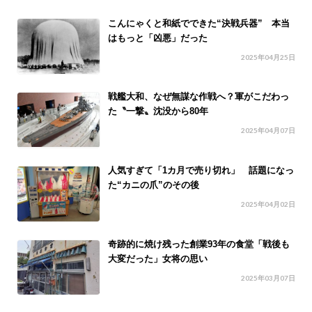
こんにゃくと和紙でできた“決戦兵器” 本当
はもっと「凶悪」だった
2025年04月25日
戦艦大和、なぜ無謀な作戦へ？軍がこだわっ
た〝一撃〟沈没から80年
2025年04月07日
人気すぎて「1カ月で売り切れ」 話題になっ
た“カニの爪”のその後
2025年04月02日
奇跡的に焼け残った創業93年の食堂「戦後も
大変だった」女将の思い
2025年03月07日