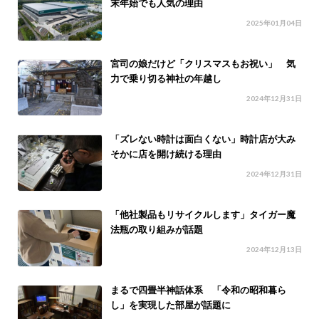
末年始でも人気の理由
2025年01月04日
宮司の娘だけど「クリスマスもお祝い」 気
力で乗り切る神社の年越し
2024年12月31日
「ズレない時計は面白くない」時計店が大み
そかに店を開け続ける理由
2024年12月31日
「他社製品もリサイクルします」タイガー魔
法瓶の取り組みが話題
2024年12月13日
まるで四畳半神話体系 「令和の昭和暮ら
し」を実現した部屋が話題に