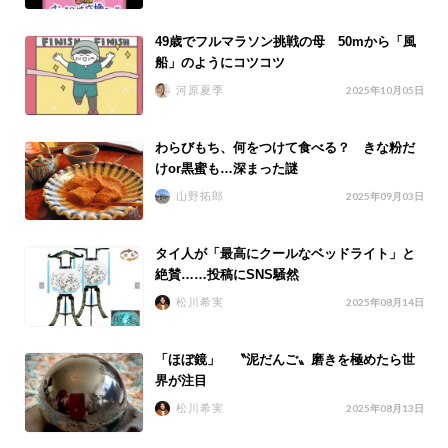
49歳でフルマラソン挑戦の母 50mから「風
船」のようにコツコツ
河原夏季
2025年10月05日
わらびもち、何をつけて食べる？ きな粉だ
けor黒蜜も…深まった謎
山野拓郎
2025年09月03日
タイ人が「最高にクールなベッドライト」と
絶賛……投稿にSNS騒然
松川希実
2025年08月14日
「ほぼ鏡」 〝泥だんご〟磨きを極めたら世
界が注目
松川希実
2025年08月13日