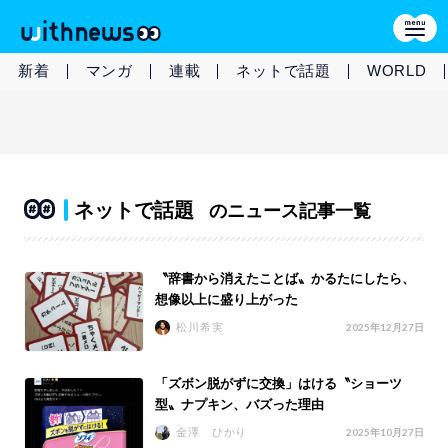
新着
マンガ
連載
ネットで話題
WORLD
ネットで話題
のニュース記事一覧
〝辞書から消えたことば〟かるたにしたら、
想像以上に盛り上がった
松川希実
2025年12月27日
「ズボン脱がずに交換」はける〝ショーツ
型〟ナプキン、バズった理由
金澤 ひかり
2025年10月27日